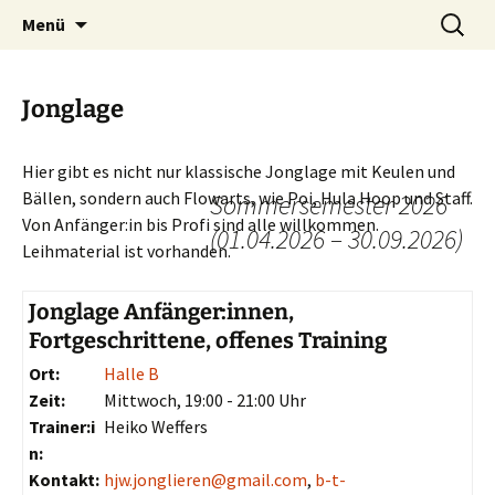
Zum
Suchen
Menü
Inhalt
nach:
springen
Jonglage
Hier gibt es nicht nur klassische Jonglage mit Keulen und
Bällen, sondern auch Flowarts, wie Poi, Hula Hoop und Staff.
Sommersemester 2026
Von Anfänger:in bis Profi sind alle willkommen.
(01.04.2026 – 30.09.2026)
Leihmaterial ist vorhanden.
Jonglage Anfänger:innen,
Fortgeschrittene, offenes Training
Ort:
Halle B
Zeit:
Mittwoch, 19:00 - 21:00 Uhr
Trainer:i
Heiko Weffers
n:
Kontakt:
hjw.jonglieren@gmail.com
,
b-t-