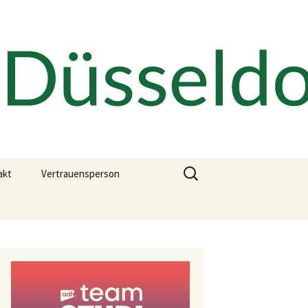
Suchen
akt
Vertrauensperson
nach:
Ehrenkodex