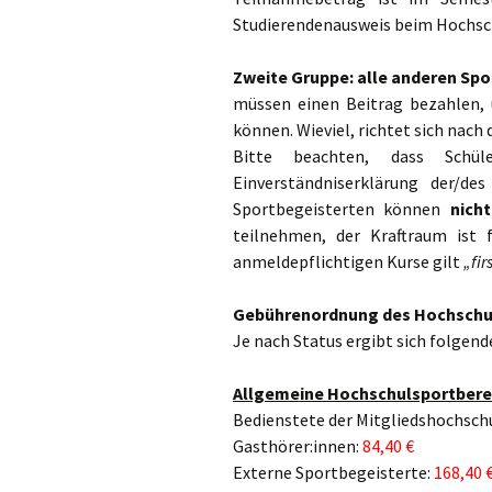
Studierendenausweis beim Hochsch
Zweite Gruppe: alle anderen Sp
müssen einen Beitrag bezahlen,
können. Wieviel, richtet sich nac
Bitte beachten, dass Schü
Einverständniserklärung der/de
Sportbegeisterten können
nich
teilnehmen, der Kraftraum ist f
anmeldepflichtigen Kurse gilt
„fir
Gebührenordnung des Hochschul
Je nach Status ergibt sich folgend
Allgemeine Hochschulsportbere
Bedienstete der Mitgliedshochsch
Gasthörer:innen:
84,40 €
Externe Sportbegeisterte:
168,40 