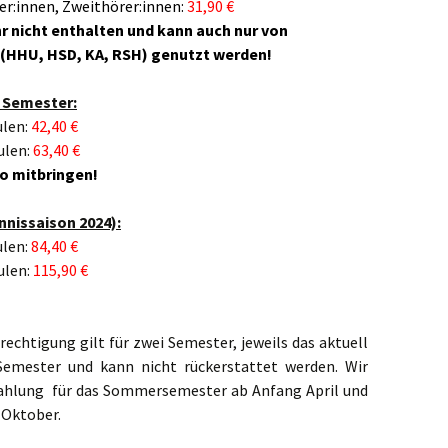
er:innen, Zweithörer:innen:
31,90 €
hr nicht enthalten und kann auch nur von
(HHU, HSD, KA, RSH) genutzt werden!
 Semester:
ulen:
42,40 €
ulen:
63,40 €
o mitbringen!
nnissaison 2024):
ulen:
84,40 €
ulen:
115,90 €
chtigung gilt für zwei Semester, jeweils das aktuell
Semester und kann nicht rückerstattet werden. Wir
ahlung für das Sommersemester ab Anfang April und
 Oktober.