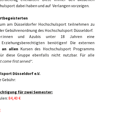
ulsport dabei haben und auf Verlangen vorzeigen.
ortbegeisterten
 um am Düsseldorfer Hochschulsport teilnehmen zu
h der Gebührenordnung des Hochschulsport Düsseldorf.
ler:innen und Azubis unter 18 Jahren eine
s Erziehungsberechtigten benötigen! Die externen
t an allen
Kursen des Hochschulsport Programms
ür diese Gruppe ebenfalls nicht nutzbar. Für alle
st come first served“.
sport Düsseldorf e.V.
e Gebühr:
chtigung für zwei Semester:
ulen:
84,40 €
€