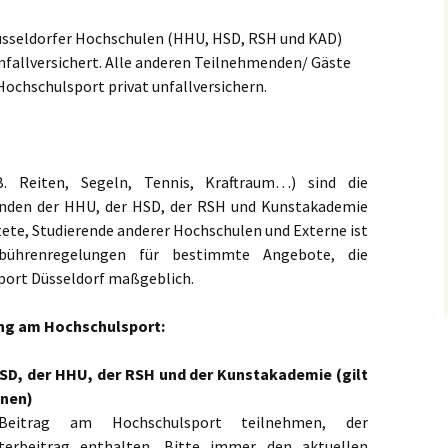
Düsseldorfer Hochschulen (HHU, HSD, RSH und KAD)
unfallversichert. Alle anderen Teilnehmenden/ Gäste
Hochschulsport privat unfallversichern.
. Reiten, Segeln, Tennis, Kraftraum…) sind die
enden der
HHU
, der HSD, der
RSH
und Kunstakademie
tete, Studierende anderer Hochschulen und Externe ist
bührenregelungen für bestimmte Angebote, die
ort Düsseldorf maßgeblich.
ng am Hochschulsport:
HS
D
, der
HHU
, der
RSH
und der Kunstakademie (gilt
nnen)
Beitrag am Hochschulsport teilnehmen, der
erbeitrag enthalten. Bitte immer den aktuellen