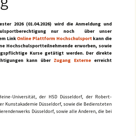
g
Hausordnung /
Versicherungsschutz
Startgelder / Fahrtkosten
ter 2026 (01.04.2026) wird die Anmeldung und
ulsportberechtigung nur noch über unser
Tages- und
em Link
Online Plattform Hochschulsport
kann die
Wochenübersicht
rne Hochschulsportteilnehmende erworben, sowie
spflichtige Kurse getätigt werden. Der direkte
Vordrucke
chtigungen kann über
Zugang Externe
erreicht
Wettkämpfe / Bildung
Heine-Universität, der HSD Düsseldorf, der Robert-
r Kunstakademie Düsseldorf, sowie die Bediensteten
ierendenwerks Düsseldorf, sowie alle Anderen, die bei