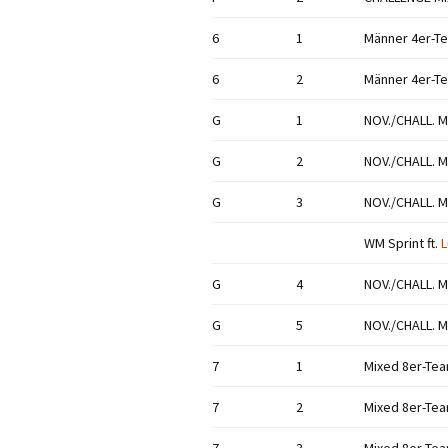
6
1
Männer 4er-T
6
2
Männer 4er-T
G
1
NOV./CHALL. M
G
2
NOV./CHALL. M
G
3
NOV./CHALL. M
WM Sprint ft.
L
G
4
NOV./CHALL. M
G
5
NOV./CHALL. M
7
1
Mixed 8er-Te
7
2
Mixed 8er-Te