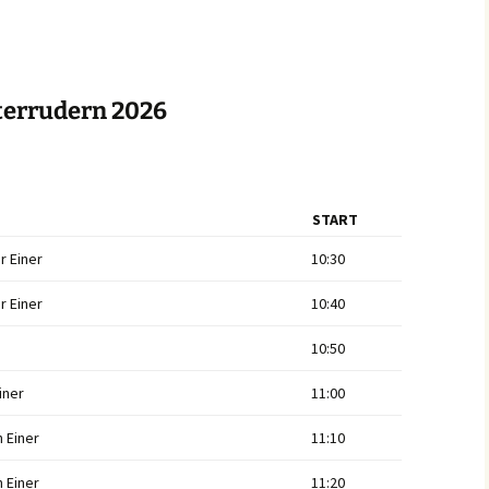
Hausordnung /
Versicherungsschutz
Startgelder / Fahrtkosten
errudern 2026
Tages- und
Wochenübersicht
Vordrucke
START
Wettkämpfe / Bildung
r Einer
10:30
r Einer
10:40
10:50
iner
11:00
 Einer
11:10
 Einer
11:20