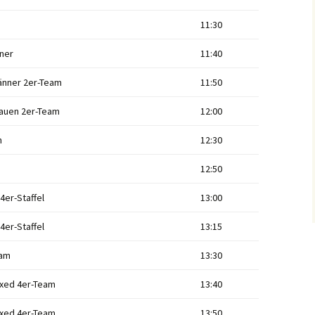
11:30
iner
11:40
nner 2er-Team
11:50
auen 2er-Team
12:00
h
12:30
12:50
4er-Staffel
13:00
4er-Staffel
13:15
eam
13:30
xed 4er-Team
13:40
xed 4er-Team
13:50