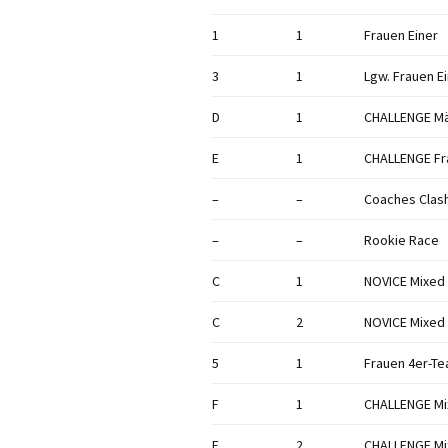
1
1
Frauen Einer
3
1
Lgw. Frauen E
D
1
CHALLENGE Mä
E
1
CHALLENGE Fr
–
–
Coaches Clas
–
–
Rookie Race
C
1
NOVICE Mixed 
C
2
NOVICE Mixed 
5
1
Frauen 4er-T
F
1
CHALLENGE Mi
F
2
CHALLENGE Mi