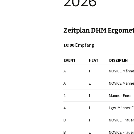
2026
Zeitplan DHM Ergomet
10:00
Empfang
EVENT
HEAT
DISZIPLIN
A
1
NOVICE Männe
A
2
NOVICE Männe
2
1
Männer Einer
4
1
Lgw. Männer E
B
1
NOVICE Frauen
B
2
NOVICE Frauen