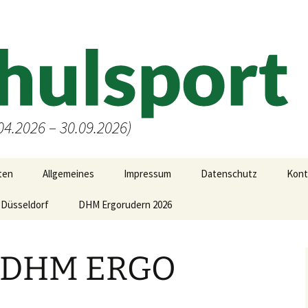
4.2026 – 30.09.2026)
ten
Allgemeines
Impressum
Datenschutz
Kont
Düsseldorf
Allgemeine Infos zu den
DHM Ergorudern 2026
Kursen
Anfahrt Hochschulsport
– DHM ERGO
Bonusprogramm der
Krankenkassen